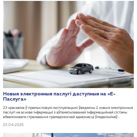
маёмасці» і інфармацыйнымі рэсурсамі (сістэмамі) Беларускай натарыяльнай
палаты».
Новыя электронныя паслугі даступныя на «Е-
Паслуга»
23 красавіка ў прамысловую эксплуатацыю ўведзены 2 новыя электронныя
паслугі на аснове інфармацыі з аўтаматызаванай інфармацыйнай сістэмы
абавязковага страхавання грамадзянскай адказнасці ўладальнікаў
транспартных сродкаў Беларускага бюро па транспартным страхаванні.
23.04.2025
Гаворка ідзе пра наступныя паслугі ААІС: