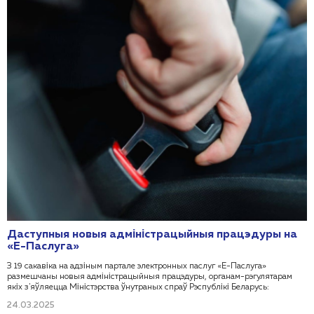
Даступныя новыя адміністрацыйныя працэдуры на
«Е-Паслуга»
З 19 сакавіка на адзіным партале электронных паслуг «Е-Паслуга»
размешчаны новыя адміністрацыйныя працэдуры, органам-рэгулятарам
якіх з'яўляецца Міністэрства ўнутраных спраў Рэспублікі Беларусь:
24.03.2025