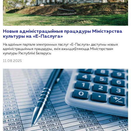
Новыя адміністрацыйныя працэдуры Міністэрства
культуры на «Е-Паслуга»
На адзіным партале электронных паслуг «Е-Паслуга» даступны новыя
адміністрацыйныя працэдуры, якія ажыццяўляюцца Міністэрствам
культуры Рэспублікі Беларусь:
11.08.2025