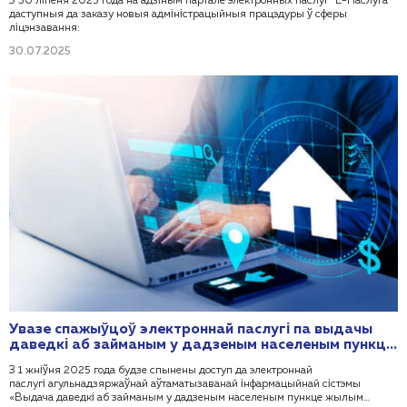
З 30 ліпеня 2025 года на адзіным партале электронных паслуг "Е-Паслуга"
даступныя да заказу новыя адміністрацыйныя працэдуры ў сферы
ліцэнзавання:
30.07.2025
Увазе спажыўцоў электроннай паслугі па выдачы
даведкі аб займаным у дадзеным населеным пункце
жылым памяшканні, месцы жыхарства і складзе сям'і
З 1 жніўня 2025 года будзе спынены доступ да электроннай
паслугі агульнадзяржаўнай аўтаматызаванай інфармацыйнай сістэмы
«Выдача даведкі аб займаным у дадзеным населеным пункце жылым