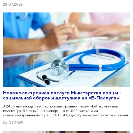
памяшканні, месцы жыхарства і складзе сям'і» (код паслугі – 3.38.03) у
29.07.2025
сувязі з вывадам яе з камерцыйнай эксплуатацыі.
Новая электронная паслуга Міністэрства працы і
сацыяльнай абароны даступная на «Е-Паслуга»
З 24 ліпеня на адзіным партале электронных паслуг «Е-Паслуга» для
медыка-рэабілітацыйных экспертных камісій даступна да
заказу электронная паслуга: 3.16.13 «Прадастаўленне звестак аб заключэнні
медыка-рэабілітацыйнай экспертнай камісіі».
24.07.2025