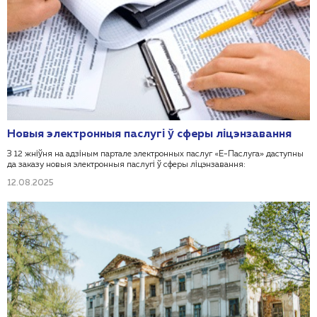
Новыя электронныя паслугі ў сферы ліцэнзавання
З 12 жніўня на адзіным партале электронных паслуг «Е-Паслуга» даступны
да заказу новыя электронныя паслугі ў сферы ліцэнзавання:
12.08.2025