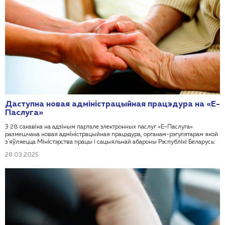
Даступна новая адміністрацыйная працэдура на «Е-
Паслуга»
З 28 сакавіка на адзіным партале электронных паслуг «Е-Паслуга»
размешчана новая адміністрацыйная працэдура, органам-рэгулятарам якой
з'яўляецца Міністэрства працы і сацыяльнай абароны Рэспублікі Беларусь:
28.03.2025