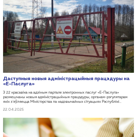
Даступныя новыя адміністрацыйныя працэдуры на
«Е-Паслуга»
З 22 красавіка на адзіным партале электронных паслуг «Е-Паслуга»
размешчаны новыя адміністрацыйныя працэдуры, органам-рэгулятарам
якіх з'яўляецца Міністэрства па надзвычайных сітуацыях Рэспублікі
Беларусь:
22.04.2025