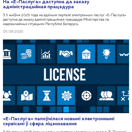
На «Е-Паслуга» даступна да заказу
адміністрацыйная працэдура
З 5 жніўня 2025 года на адзіным партале электронных паслуг «Е-Паслуга»
даступна да заказу адміністрацыйная працэдура Міністэрства па
надзвычайных сітуацыях Рэспублікі Беларусь:
05.08.2025
«Е-Паслуга» папоўнілася новымі электроннымі
сэрвісамі ў сфера ліцэнзавання