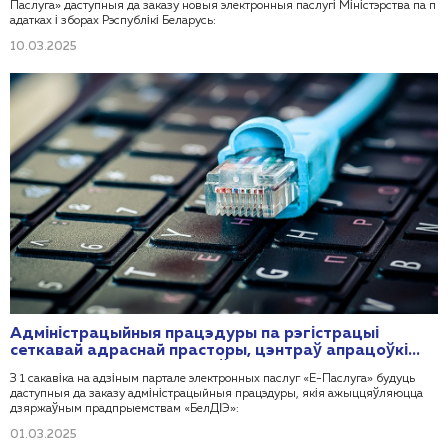
Паслуга» даступныя да заказу новыя электронныя паслугі Міністэрства па п
адатках і зборах Рэспублікі Беларусь:
10.03.2025
Адміністрацыйныя працэдуры па рэгістрацыі
сеткавай адраснай прасторы, цэнтраў апрацоўкі
дадзеных, інтэрнэт-сайтаў
З 1 сакавіка на адзіным партале электронных паслуг «Е-Паслуга» будуць
даступныя да заказу адміністрацыйныя працэдуры, якія ажыццяўляюцца
дзяржаўным прадпрыемствам «БелДІЭ»:
01.03.2025