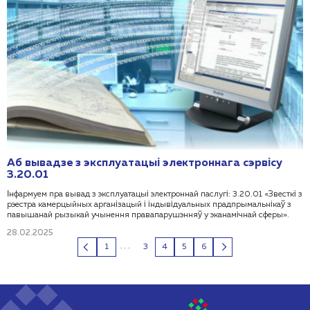
Аб вывадзе з эксплуатацыі электроннага сэрвісу
3.20.01
Інфармуем пра вывад з эксплуатацыі электроннай паслугі: 3.20.01 «Звесткі з
рэестра камерцыйных арганізацый і індывідуальных прадпрымальнікаў з
павышанай рызыкай учынення правапарушэнняў у эканамічнай сферы».
28.02.2025
...
1
3
4
5
6