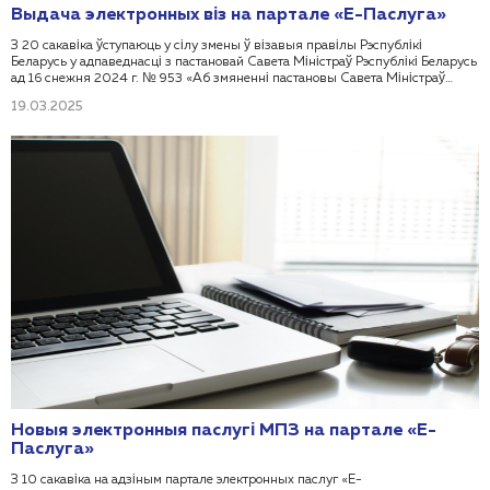
Выдача электронных віз на партале «Е-Паслуга»
З 20 сакавіка ўступаюць у сілу змены ў візавыя правілы Рэспублікі
Беларусь у адпаведнасці з пастановай Савета Міністраў Рэспублікі Беларусь
ад 16 снежня 2024 г. № 953 «Аб змяненні пастановы Савета Міністраў
Рэспублікі Беларусь ад 15 ліпеня 2010 г. № 1065», у тым ліку ў частцы
19.03.2025
выдачы ўязных электронных віз у Рэспубліку Беларусь з дапамогай
агульнадзяржаўнай аўтаматызаванай інфармацыйнай сістэмы. З 20 сакавіка
на адзіным партале электронных паслуг «Е-Паслуга» будзе даступна да
заказу новая электронная паслуга Міністэрства замежных спраў Рэспублікі
Беларусь: 3.04.01 «Выдача электронных віз».
Новыя электронныя паслугі МПЗ на партале «Е-
Паслуга»
З 10 сакавіка на адзіным партале электронных паслуг «Е-