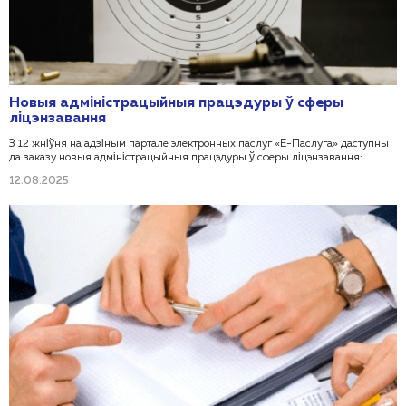
Новыя адміністрацыйныя працэдуры ў сферы
ліцэнзавання
З 12 жніўня на адзіным партале электронных паслуг «Е-Паслуга» даступны
да заказу новыя адміністрацыйныя працэдуры ў сферы ліцэнзавання:
12.08.2025