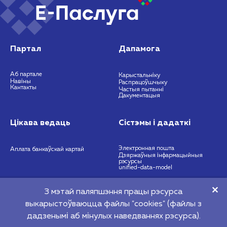
Партал
Дапамога
Аб партале
Карыстальніку
Навіны
Распрацоўшчыку
Кантакты
Частыя пытанні
Дакументацыя
Цікава ведаць
Сістэмы і дадаткі
Электронная пошта
Аплата банкаўскай картай
Дзяржаўныя інфармацыйныя
рэсурсы
unified-data-model
З мэтай паляпшэння працы рэсурса
https://nces.by
info@nces.by
выкарыстоўваюцца файлы "cookies" (файлы з
©2026 Рэспубліканскае унітарнае прадпрыемства "Нацыянальны цэнтр
дадзенымі аб мінулых наведваннях рэсурса).
электронных паслуг" 220140 г. Мінск, вул. Прытыцкага, 64