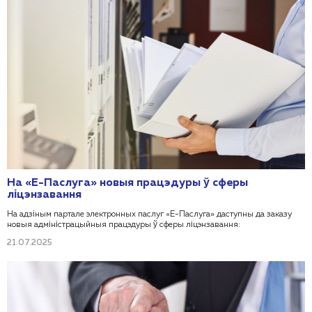
На «Е-Паслуга» новыя працэдуры ў сферы
ліцэнзавання
На адзіным партале электронных паслуг «Е-Паслуга» даступны да заказу
новыя адміністрацыйныя працэдуры ў сферы ліцэнзавання:
21.07.2025