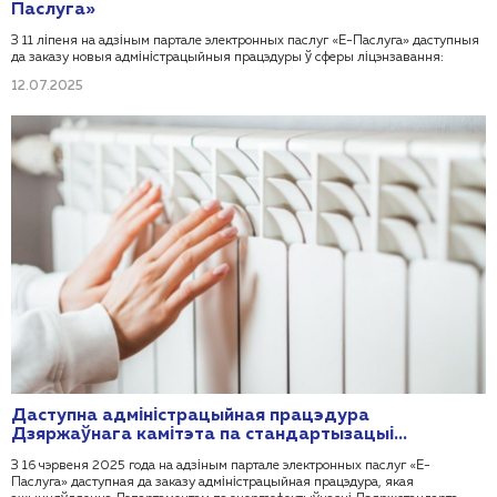
Паслуга»
З 11 ліпеня на адзіным партале электронных паслуг «Е-Паслуга» даступныя
да заказу новыя адміністрацыйныя працэдуры ў сферы ліцэнзавання:
12.07.2025
Даступна адміністрацыйная працэдура
Дзяржаўнага камітэта па стандартызацыі
Рэспублікі Беларусь
З 16 чэрвеня 2025 года на адзіным партале электронных паслуг «Е-
Паслуга» даступная да заказу адміністрацыйная працэдура, якая