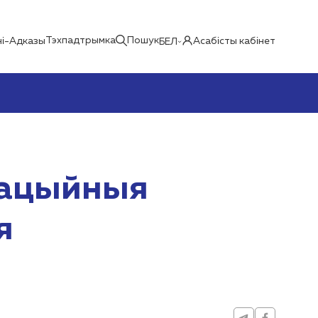
Тэхпадтрымка
Пошук
і-Адказы
Асабісты кабінет
БЕЛ
рацыйныя
я