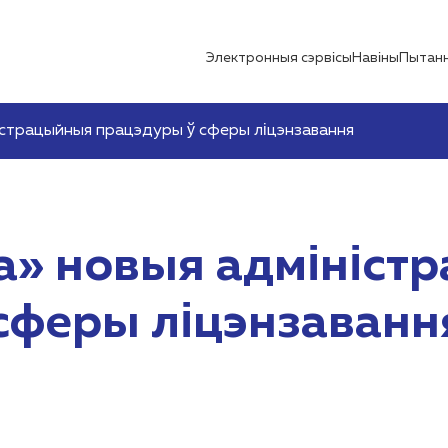
Электронныя сэрвісы
Навіны
Пытанн
істрацыйныя працэдуры ў сферы ліцэнзавання
а» новыя адмініст
сферы ліцэнзаванн