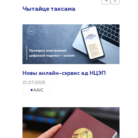
Чытайце таксама
Новы анлайн-сэрвис ад НЦЭП
21.07.2026
ААІС