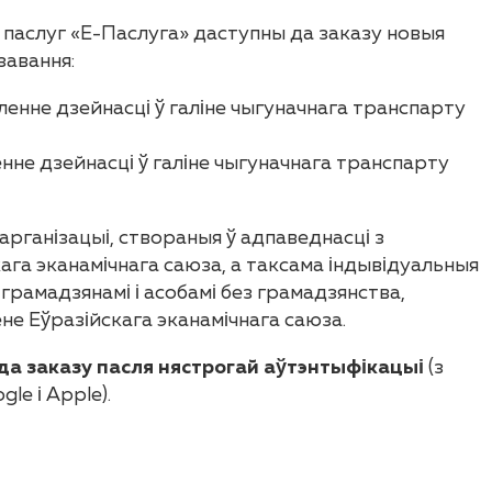
 паслуг «Е-Паслуга» даступны да заказу новыя
завання:
ленне дзейнасці ў галіне чыгуначнага транспарту
енне дзейнасці ў галіне чыгуначнага транспарту
арганізацыі, створаныя ў адпаведнасці з
ага эканамічнага саюза, а таксама індывідуальныя
грамадзянамі і асобамі без грамадзянства,
не Еўразійскага эканамічнага саюза.
а заказу пасля нястрогай аўтэнтыфікацыі
(з
le і Apple).