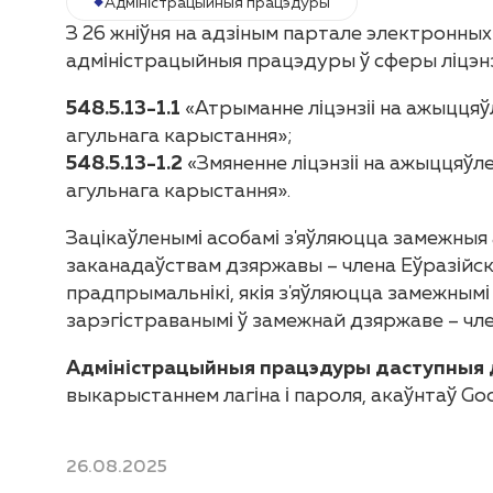
Адміністрацыйныя працэдуры
З 26 жніўня на адзіным партале электронных
адміністрацыйныя працэдуры ў сферы ліцэн
548.5.13-1.1
«Атрыманне ліцэнзіі на ажыццяў
агульнага карыстання»;
548.5.13-1.2
«Змяненне ліцэнзіі на ажыццяўл
агульнага карыстання».
Зацікаўленымі асобамі з'яўляюцца замежныя 
заканадаўствам дзяржавы – члена Еўразійск
прадпрымальнікі, якія з'яўляюцца замежнымі 
зарэгістраванымі ў замежнай дзяржаве – чле
Адміністрацыйныя працэдуры даступныя д
выкарыстаннем лагіна і пароля, акаўнтаў Goog
26.08.2025