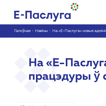
Галоўная
Навіны
На «Е-Паслуга» новыя адмін
На «Е-Паслуг
працэдуры ў 