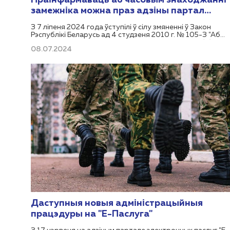
Праінфармаваць аб часовым знаходжанні
замежніка можна праз адзіны партал
электронных паслуг
З 7 ліпеня 2024 года ўступілі ў сілу змяненні ў Закон
Рэспублікі Беларусь ад 4 студзеня 2010 г. № 105-З "Аб
прававым становішчы замежных грамадзян і асоб без
08.07.2024
грамадзянства ў Рэспубліцы Беларусь", згодна з якімі
фізічныя асобы павінны інфармаваць органы ўнутраных
спраў аб іншаземцах, якія часова знаходзяцца ў
Рэспубліцы Беларусь, пры прадастаўленні ім для
пражывання жылых памяшканняў на падставе дагавора
найму жылога памяшкання, садовых домікаў і дач на
падставе дагавораў арэнды.
Даступныя новыя адміністрацыйныя
працэдуры на "Е-Паслуга"