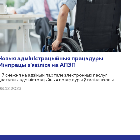
Новыя адміністрацыйныя працэдуры
Мінпрацы з’явіліся на АПЭП
З 7 снежня на адзіным партале электронных паслуг
даступны адміністрацыйныя працэдуры ў галіне аховы
працы, якія ажыццяўляюцца Міністэрствам працы і
08.12.2023
сацыяльнай абароны Рэспублікі Беларусь: