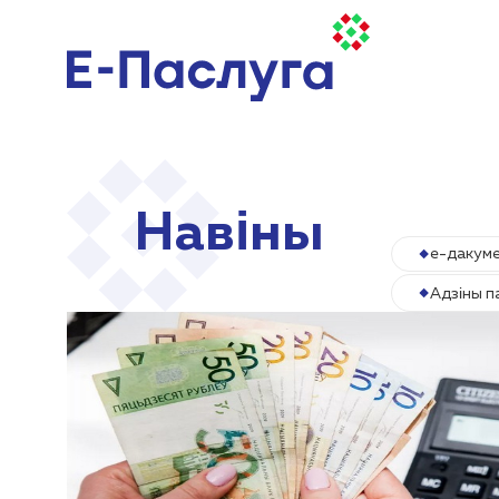
Навіны
е-дакум
Адзіны п