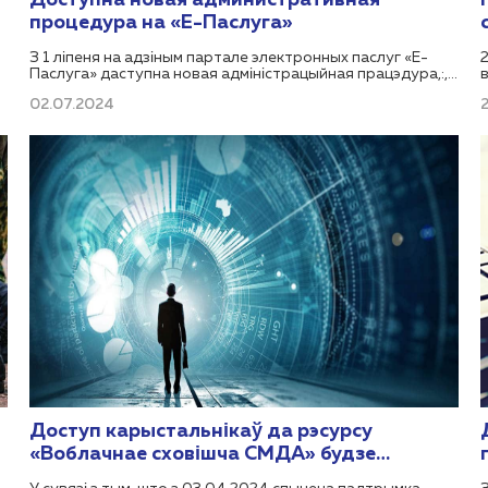
Доступна новая административная
процедура на «Е-Паслуга»
З 1 ліпеня на адзіным партале электронных паслуг «Е-
Паслуга» даступна новая адміністрацыйная працэдура,:,
органам-рэгулятарам якой з'яўляецца Міністэрства
02.07.2024
архітэктуры і будаўніцтва Рэспублікі Беларусь 200.1.3.9
«"Выдача даведкі аб прадастаўленні (непрадастаўленні)
аднаразовай субсідыі на будаўніцтва (рэканструкцыю)
або набыццё жылога памяшкання". Адміністрацыйная
ў
працэдура даступная для заказа грамадзянам Рэспублікі
Беларусь са строгай аўтэнтыфікацыяй (з выкарыстаннем
асабістага электроннага лічбавага подпісу або ID-
карты)..
Доступ карыстальнікаў да рэсурсу
«Воблачнае сховішча СМДА» будзе
закрыты