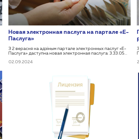
Новая электронная паслуга на партале «Е-
Паслуга»
З 2 верасня на адзіным партале электронных паслуг «Е-
Паслуга» даступна новая электронная паслуга: 3.33.05
«Атрыманне звестак аб знаходжанні грамадзяніна
02.09.2024
бесперапынна на працягу пяці гадоў у базе дадзеных
працаздольных грамадзян, не занятых у эканоміцы».