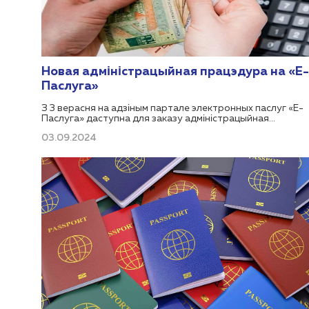
Новая адміністрацыйная працэдура на «Е-
Паслуга»
З 3 верасня на адзіным партале электронных паслуг «Е-
Паслуга» даступна для заказу адміністрацыйная
працэдура: 200.18.11 «Вяртанне грашовых сродкаў,
03.09.2024
унесеных у якасці забеспячэння выканання абавязку па
выплаце мытных пошлін, падаткаў, спецыяльных,
антыдэмпінгавых, кампенсацыйных пошлін».