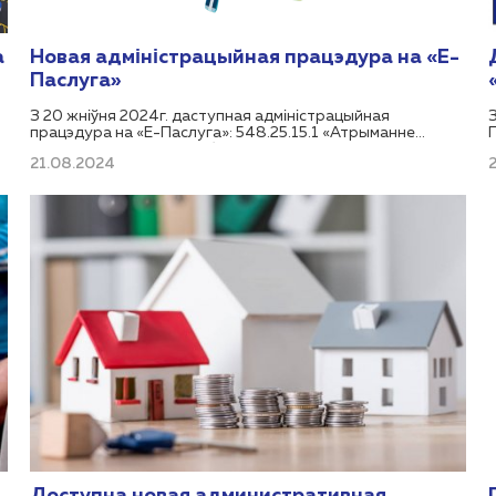
а
Новая адміністрацыйная працэдура на «Е-
Паслуга»
З 20 жніўня 2024г. даступная адміністрацыйная
працэдура на «Е-Паслуга»: 548.25.15.1 «Атрыманне
разавай, генеральнай або выключнай ліцэнзіі на экспарт
21.08.2024
або імпарт тавараў (акрамя органаў і тканіны чалавека,
крыві і яе кампанентаў)».