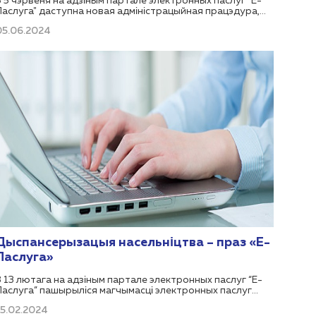
З 5 чэрвеня на адзіным партале электронных паслуг "Е-
Паслуга" даступна новая адміністрацыйная працэдура,
органам-рэгулятарам якой з'яўляецца Міністэрства
05.06.2024
фінансаў Рэспублікі Беларусь:
Дыспансерызацыя насельніцтва – праз «Е-
Паслуга»
З 13 лютага на адзіным партале электронных паслуг “Е-
Паслуга” пашырыліся магчымасці электронных паслуг
3.65.01 “Прадастаўленне звестак для выяўлення
15.02.2024
фактараў рызыкі развіцця неінфекцыйных захворванняў