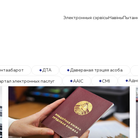
Электронныя сэрвісы
Навіны
Пытанн
ентаабарот
ДТА
Давераная трэцяя асоба
Адн
артал электронных паслуг
ААІС
СМІ