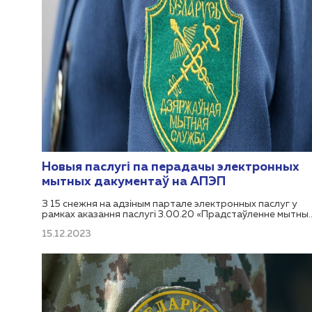
Новыя паслугі па перадачы электронных
мытных дакументаў на АПЭП
З 15 снежня на адзіным партале электронных паслуг у
рамках аказання паслугі 3.00.20 «Прадстаўленне мытны
органам справаздачы «Выпіска з тэхналагічнага працэсу
15.12.2023
даступна перадача новых відаў электронных мытных
дакументаў: