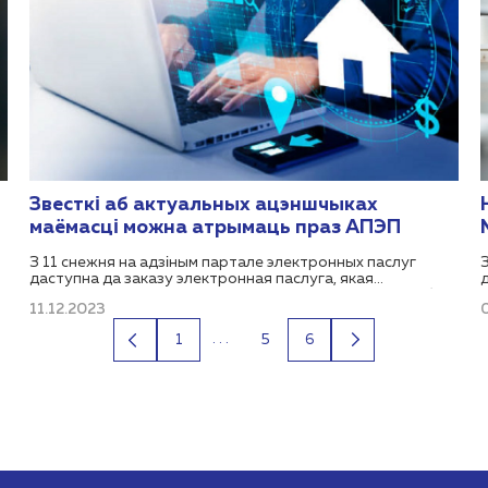
Звесткі аб актуальных ацэншчыках
маёмасці можна атрымаць праз АПЭП
З 11 снежня на адзіным партале электронных паслуг
даступна да заказу электронная паслуга, якая
аказваецца Дзяржаўным камітэтам па маёмасці Рэспублікі
11.12.2023
:
Беларусь 3.72.01 «Спіс актуальных ацэншчыкаў па віду
пасведчання па Рэспубліцы Беларусь (пашыраны)».
...
1
5
6