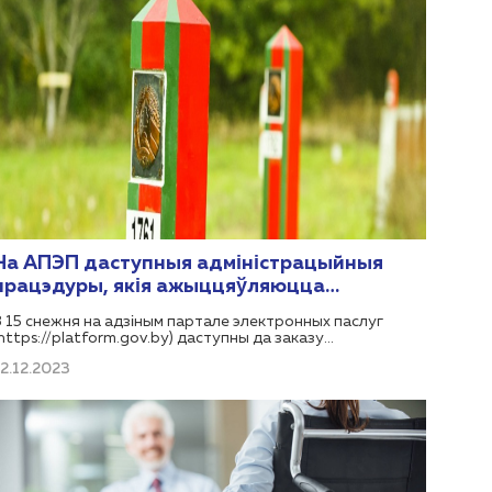
На АПЭП даступныя адміністрацыйныя
працэдуры, якія ажыццяўляюцца
Дзяржпагранкамітэтам
З 15 снежня на адзіным партале электронных паслуг
(https://platform.gov.by) даступны да заказу
адміністрацыйныя працэдуры, якія ажыццяўляюцца
12.12.2023
Дзяржаўным пагранічным камітэтам Рэспублікі Беларусь: