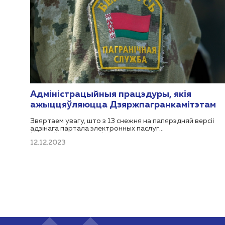
Адміністрацыйныя працэдуры, якія
ажыццяўляюцца Дзяржпагранкамітэтам
Звяртаем увагу, што з 13 снежня на папярэдняй версіі
адзінага партала электронных паслуг
(https://portal.gov.by) будзе спынена ажыццяўленне
12.12.2023
адміністрацыйных працэдур у адносінах да фізічных асоб