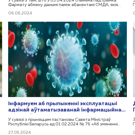
У сувязі з тым, што з 03.04.2024 спынена падтрымка
Фармату абмену данымі паміж абанентамі СМДА, якія
выкарыстоўваюць ВСЭД (версіі 2.1.1), доступ
06.06.2024
карыстальнікаў да рэсурсу «Воблачнае сховішча СМДА»
з 01.07.2024 будзе закрыты для абмену і захоўвання
інфармацыі.
ы
.
Інфармуем аб прыпыненні эксплуатацыі
адзінай аўтаматызаванай інфармацыйнай
сістэмы ўліку асоб, вакцынаваных супраць
У сувязі з прыняццем пастановы Савета Міністраў
COVID-19
Рэспублікі Беларусь ад 01.02.2024 № 76 «Аб змяненні
пастаноў Савета Міністраў Рэспублікі Беларусь», у
27.05.2024
адпаведнасці з якой страціла сілу пастанова Савета