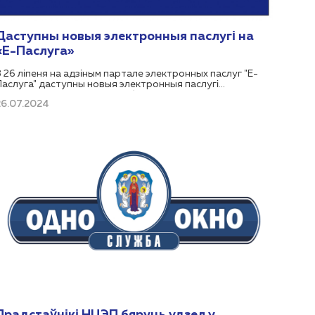
Даступны новыя электронныя паслугі на
«Е-Паслуга»
З 26 ліпеня на адзіным партале электронных паслуг "Е-
Паслуга" даступны новыя электронныя паслугі
Міністэрства юстыцыі Рэспублікі Беларусь:
26.07.2024