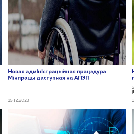
Новая адміністрацыйная працэдура
Мінпрацы даступная на АПЭП
м
»
15.12.2023