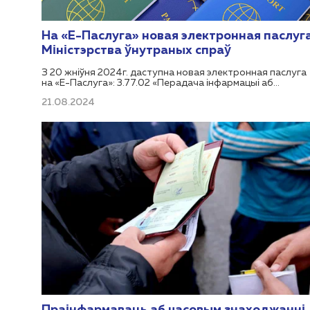
На «Е-Паслуга» новая электронная паслуг
Міністэрства ўнутраных спраў
З 20 жніўня 2024г. даступна новая электронная паслуга
на «Е-Паслуга»: 3.77.02 «Перадача інфармацыі аб
замежных грамадзянах і асобах без грамадзянства, якія
21.08.2024
часова знаходзяцца ў Рэспубліцы Беларусь».