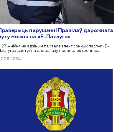
Праверыць парушэнні Правілаў дарожнага
руху можна на «Е-Паслуга»
З 27 жніўня на адзіным партале электронных паслуг «Е-
Паслуга» даступна для заказу новая электронная
паслуга: 3.06.16/1 «Атрыманне фізічнымі і юрыдычнымі
27.08.2024
асобамі інфармацыі аб дапушчаных парушэннях Правілаў
дарожнага руху».