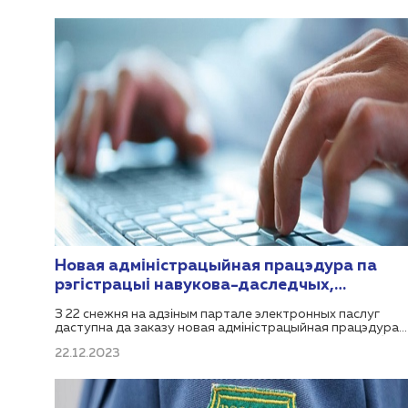
«Гандлёвы рэестр Рэспублікі Беларусь» і «Рэестр бытавы
паслуг Рэспублікі Беларусь (Рэестры).
Новая адміністрацыйная працэдура па
рэгістрацыі навукова-даследчых,
доследна-канструктарскіх і доследна-
З 22 снежня на адзіным партале электронных паслуг
тэхналагічных работ даступная на АПЭП
даступна да заказу новая адміністрацыйная працэдура
Дзяржаўнага камітэта па навуцы і тэхналогіях Рэспублікі
22.12.2023
Беларусь 548.20.1-1.1 «Дзяржаўная рэгістрацыя
навукова-даследчых, доследна-канструктарскіх і
доследна-тэхналагічных работ».