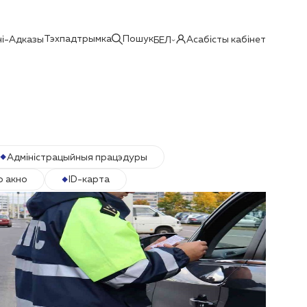
Тэхпадтрымка
Пошук
і-Адказы
Асабісты кабінет
БЕЛ
Адміністрацыйныя працэдуры
о акно
ID-карта