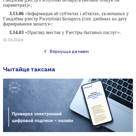
параметрах)»;
3.13.06
«Інфармацыя аб суб'ектах і аб'ектах, уключаных у
Гандлёвы рэестр Рэспублікі Беларусь (спіс дзейных на дату
фарміравання запыту)»;
3.14.03
«Прагляд звестак у Рэестры бытавых паслуг».
31.05.2024
Вярнуцца да навін
Чытайце таксама