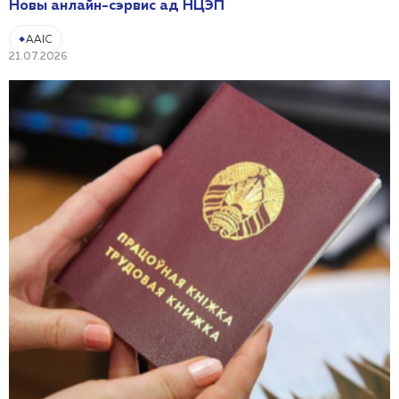
Новы анлайн-сэрвис ад НЦЭП
ААІС
21.07.2026