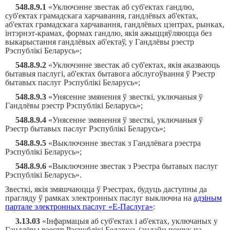
548.8.9.1
«Уключэнне звестак аб суб'ектах гандлю,
суб'ектах грамадскага харчавання, гандлёвых аб'ектах,
аб'ектах грамадскага харчавання, гандлёвых цэнтрах, рынках,
інтэрнэт-крамах, формах гандлю, якія ажыццяўляюцца без
выкарыстання гандлёвых аб'ектаў, у Гандлёвы рэестр
Рэспублікі Беларусь»;
548.8.9.2
«
Уключэнне звестак аб суб'ектах, якія аказваюць
бытавыя паслугі, аб'ектах бытавога абслугоўвання ў Рэестр
бытавых паслуг Рэспублікі Беларусь
»
;
548.8.9.3
«
Унясенне змянення ў звесткі, уключаныя ў
Гандлёвы рэестр Рэспублікі Беларусь
»
;
548.8.9.4
«
Унясенне змянення ў звесткі, уключаныя ў
Рэестр бытавых паслуг Рэспублікі Беларусь
»
;
548.8.9.5
«
Выключэнне звестак з Гандлёвага рэестра
Рэспублікі Беларусь
»
;
548.8.9.6
«
Выключэнне звестак з Рэестра бытавых паслуг
Рэспублікі Беларусь
»
.
Звесткі, якія змяшчаюцца ў Рэестрах, будуць даступны да
прагляду ў рамках электронных паслуг выключна на
адзіным
партале электронных паслуг «Е-Паслуга»
:
3.13.03
«Інфармацыя аб суб'ектах і аб'ектах, уключаных у
Гандлёвы рэестр Рэспублікі Беларусь (анлайн пошук па