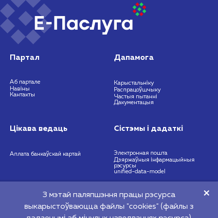
Партал
Дапамога
Аб партале
Карыстальніку
Навіны
Распрацоўшчыку
Кантакты
Частыя пытанні
Дакументацыя
Цікава ведаць
Сістэмы і дадаткі
Электронная пошта
Аплата банкаўскай картай
Дзяржаўныя інфармацыйныя
рэсурсы
unified-data-model
З мэтай паляпшэння працы рэсурса
https://nces.by
info@nces.by
выкарыстоўваюцца файлы "cookies" (файлы з
©2026 Рэспубліканскае унітарнае прадпрыемства "Нацыянальны цэнтр