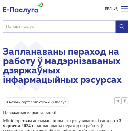
БЕЛ
Запланаваны пераход на
работу ў мадэрнізаваных
дзяржаўных
інфармацыйных рэсурсах
Адзіны партал электронных паслуг
Паважаныя карыстальнікі!
Міністэрствам антыманапольнага рэгулявання і гандлю з
3
чэрвеня 2024 г
. запланаваны пераход на
работу
ў
мадэрнізаваных дзяржаўных інфармацыйных рэсурсах