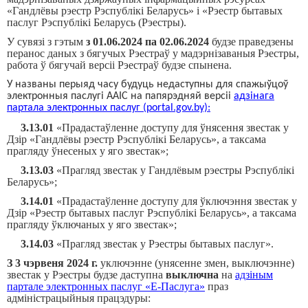
«Гандлёвы рэестр Рэспублікі Беларусь» і «Рэестр бытавых
паслуг Рэспублікі Беларусь (Рэестры).
У сувязі з гэтым
з 01.06.2024 па 02.06.2024
будзе праведзены
перанос даных з бягучых Рэестраў у мадэрнізаваныя Рэестры,
работа ў бягучай версіі Рэестраў будзе спынена.
У названы перыяд часу будуць недаступны для спажыўцоў
электронныя паслугі ААІС на папярэдняй версіі
адзінага
партала электронных паслуг (portal.gov.by):
3.13.01
«Прадастаўленне доступу для ўнясення звестак у
Дз
ір
«Гандлёвы рэестр Рэспублікі Беларусь», а таксама
прагляду ўнесеных у яго звестак»;
3.13.03
«Прагляд звестак у Гандлёвым рэестры Рэспублікі
Белару
сь»
;
3.14.01
«Прадастаўленне доступу для ўключэння звестак у
Дзір
«Рэестр бытавых паслуг Рэспублікі Беларусь», а таксама
прагляду ўключаных у яго звестак»;
3.14.03
«Прагляд звестак у Рэестры бытавых паслуг».
З 3 чэрвеня 2024 г.
уключэнне (унясенне змен, выключэнне)
звестак у Рэестры будзе даступна
выключна
на
адзіным
партале электронных паслуг «Е-Паслуга»
праз
адміністрацыйныя працэдуры: