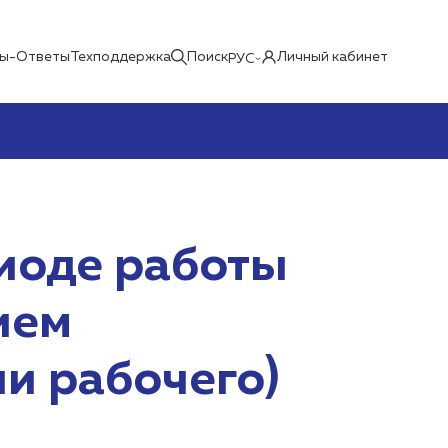
ы-Ответы
Техподдержка
Поиск
Личный кабинет
РУС
иоде работы
ием
и рабочего)