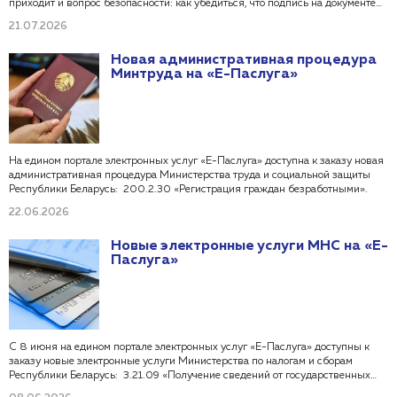
приходит и вопрос безопасности: как убедиться, что подпись на документе
настоящая, а сам документ не был изменен после подписания?
21.07.2026
Национальный центр электронных услуг — официальный оператор
корневого и республиканского удостоверяющих центров Государственной
Новая административная процедура
системы управления открытыми ключами проверки электронной цифровой
Минтруда на «Е-Паслуга»
подписи Республики Беларусь (ГосСУОК) — предлагает новый онлайн-
сервис. Он позволяет быстро и бесплатно проверить подлинность
электронной цифровой подписи на любом документе без установки
сложного программного обеспечения.
На едином портале электронных услуг «Е-Паслуга» доступна к заказу новая
административная процедура Министерства труда и социальной защиты
Республики Беларусь: 200.2.30 «Регистрация граждан безработными».
22.06.2026
Новые электронные услуги МНС на «Е-
Паслуга»
С 8 июня на едином портале электронных услуг «Е-Паслуга» доступны к
заказу новые электронные услуги Министерства по налогам и сборам
Республики Беларусь: 3.21.09 «Получение сведений от государственных
органов о приостановлении (отмене приостановления) расходных операций