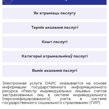
Як атрымаць паслугу
Тэрмін аказання паслугі
Кошт паслугі
Катэгорыі атрымальнікаў паслугі
Вынік аказання паслугі
Электронная услуга ОАИС оказывается на основе
информации государственного информационного
ресурса «Реестр индивидуальных лицевых счетов
застрахованных лиц в системе индивидуального
(персонифицированного) учета в системе
государственного социального страхования» (ГИР).