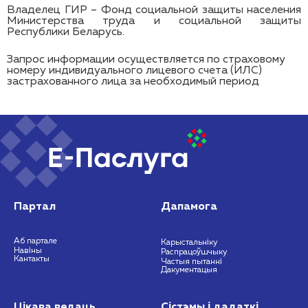
Владелец ГИР – Фонд социальной защиты населения
Министерства труда и социальной защиты
Республики Беларусь.
Запрос информации осуществляется по страховому
номеру индивидуального лицевого счета (ИЛС)
застрахованного лица за необходимый период
Партал
Дапамога
Аб партале
Карыстальніку
Навіны
Распрацоўшчыку
Кантакты
Частыя пытанні
Дакументацыя
Цікава ведаць
Сістэмы і дадаткі