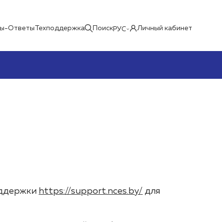
ы-Ответы
Техподдержка
Поиск
Личный кабинет
РУС
оддержки
https://support.nces.by/
для