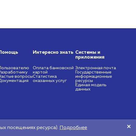
Помощь
Интересно знать
Системы и
приложения
Пользователю
Оплата банковской
Электронная почта
Разработчику
картой
Государственные
Частые вопросы
Статистика
информационные
Документация
оказанных услуг
ресурсы
Единая модель
данных
https://nces.by
info@nces.by
ых посещениях ресурса).
Подробнее​