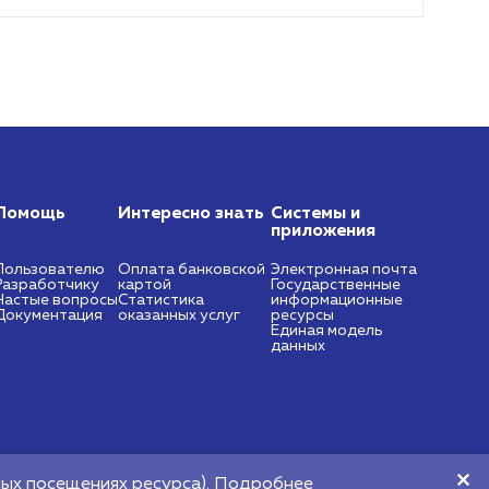
Помощь
Интересно знать
Системы и
приложения
Пользователю
Оплата банковской
Электронная почта
Разработчику
картой
Государственные
Частые вопросы
Статистика
информационные
Документация
оказанных услуг
ресурсы
Единая модель
данных
https://nces.by
info@nces.by
ых посещениях ресурса).
Подробнее​