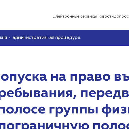
Электронные сервисы
Новости
Вопрос
жня
административная процедура
пуска на право въ
ребывания, перед
полосе группы физ
пограничную поло