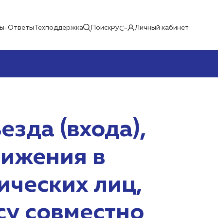
ы-Ответы
Техподдержка
Поиск
Личный кабинет
РУС
езда (входа),
вижения в
ических лиц,
су совместно