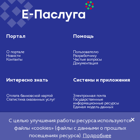
Портал
Помощь
О портале
Пользователю
Новости
Разработчику
Контакты
Частые вопросы
Документация
Интересно знать
Системы и приложения
Оплата банковской картой
Электронная почта
Статистика оказанных услуг
Государственные
информационные ресурсы
Единая модель данных
С целью улучшения работы ресурса используются
https://nces.by
info@nces.by
файлы «cookies» (файлы с данными о прошлых
©2026 Республиканское унитарное предприятие "Национальный центр
посещениях ресурса).
Подробнее​
электронных услуг" 220140, г. Минск, Притыцкого, 64