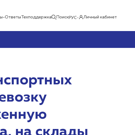
ы-Ответы
Техподдержка
Поиск
Личный кабинет
РУС
нспортных
евозку
женную
а, на склады