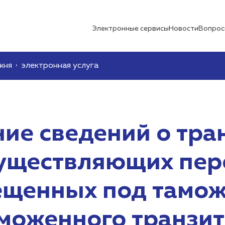
Электронные сервисы
Новости
Вопрос
жня
электронная услуга
ие сведений о тра
существляющих пер
мещенных под тамо
моженного транзит