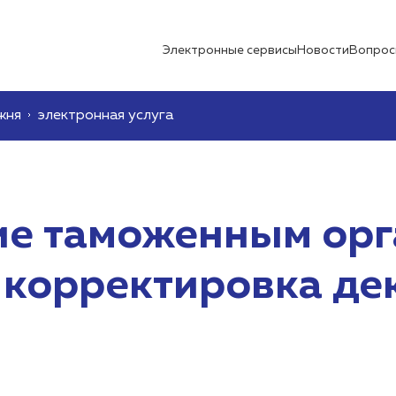
Электронные сервисы
Новости
Вопрос
жня
электронная услуга
ие таможенным ор
 корректировка де