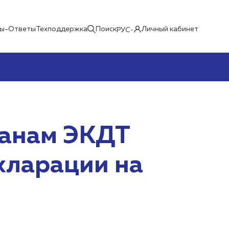
ы-Ответы
Техподдержка
Поиск
Личный кабинет
РУС
ганам ЭКДТ
кларации на