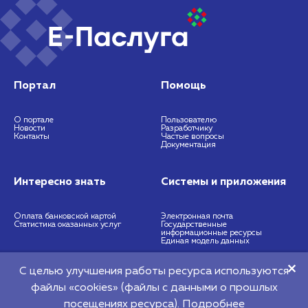
Портал
Помощь
О портале
Пользователю
Новости
Разработчику
Контакты
Частые вопросы
Документация
Интересно знать
Системы и приложения
Оплата банковской картой
Электронная почта
Статистика оказанных услуг
Государственные
информационные ресурсы
Единая модель данных
С целью улучшения работы ресурса используются
https://nces.by
info@nces.by
файлы «cookies» (файлы с данными о прошлых
©2026 Республиканское унитарное предприятие "Национальный центр
посещениях ресурса).
Подробнее​
электронных услуг" 220140, г. Минск, Притыцкого, 64