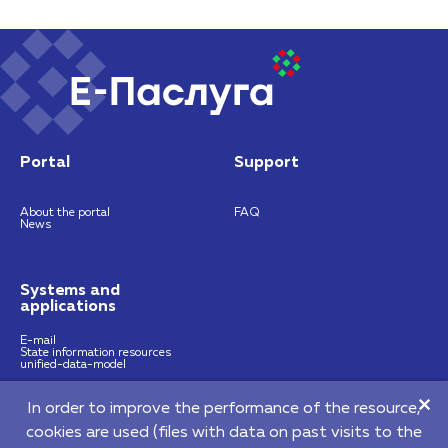
Portal
Support
About the portal
FAQ
News
Systems and
applications
E-mail
State information resources
unified-data-model
In order to improve the performance of the resource,
https://nces.by
info@nces.by
cookies are used (files with data on past visits to the
©2026 Republican Unitary Enterprise "National Centre of E-Services"