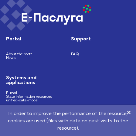
Portal
Support
About the portal
FAQ
News
Systems and
applications
E-mail
State information resources
unified-data-model
In order to improve the performance of the resource,
https://nces.by
info@nces.by
cookies are used (files with data on past visits to the
©2026 Republican Unitary Enterprise "National Centre of E-Services"
resource).
220140, 64 Pritytskogo street, Мinsk, Republic of Belarus