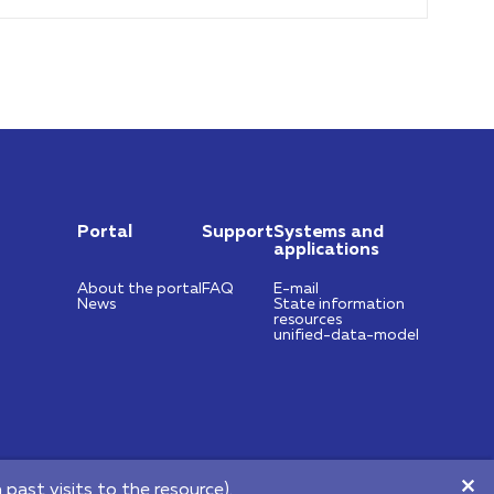
Portal
Support
Systems and
applications
About the portal
FAQ
E-mail
News
State information
resources
unified-data-model
https://nces.by
info@nces.by
past visits to the resource).