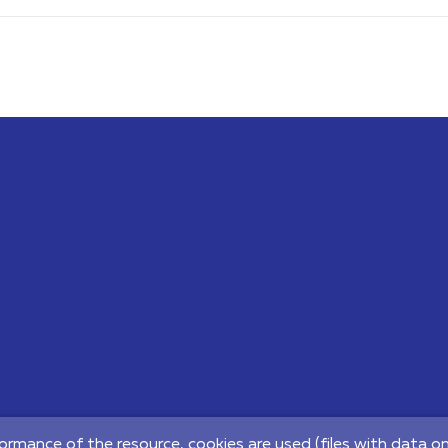
-Services"
ormance of the resource, cookies are used (files with data on 