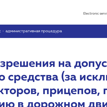
Electronic serv
t
административная процедура
зрешения на допу
о средства (за иск
кторов, прицепов,
стию в дорожном д