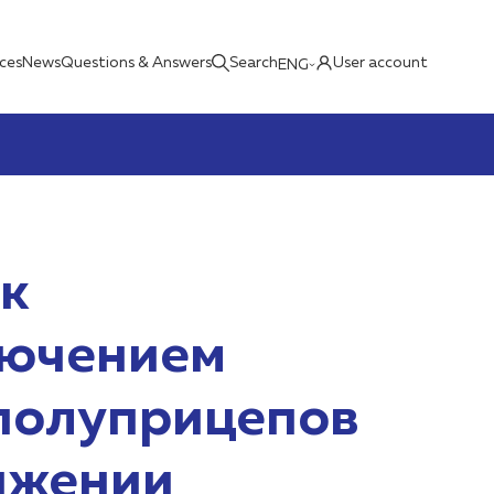
ices
News
Questions & Answers
Search
User account
ENG
ск
лючением
 полуприцепов
вижении