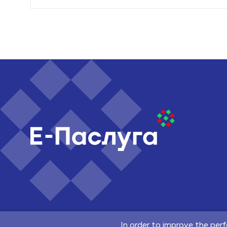
©2026 Republican Unitary Enterprise "National Centre of E
220140, 64 Pritytskogo street, Мinsk, Republic of Belarus
In order to improve the perf