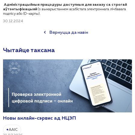
Адміністрацыйныя працэдуры даступныя для заказу са строгай
аўтэнтыфікацыяй
(з выкарыстаннем асабістага электроннага лічбавага
подпісу або ID-карты).
30.12.2024
Вярнуцца да навін
Чытайце таксама
Новы анлайн-сэрвис ад НЦЭП
ААІС