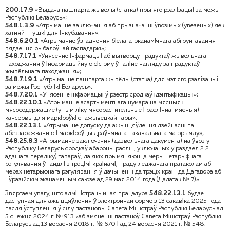
200.17.9
«Выдача пашпарта жывёлы (статка) пры яго рэалізацыі за межы
Рэспублікі Беларусь»;
548.1.3.9
«Атрыманне заключэння аб прызначэнні ўвозімых (увезеных) яек
хатняй птушкі для інкубавання»;
548.6.20.1
«Атрыманне ўзгаднення біёлага-эканамічнага абгрунтавання
вядзення рыбалоўнай гаспадаркі»;
548.7.17.1
«Унясенне інфармацыі аб вытворцу прадуктаў жывёльнага
паходжання ў інфармацыйную сістэму ў галіне нагляду за прадуктаў
жывёльнага паходжання»;
548.7.19.1
«Атрыманне пашпарта жывёлы (статка) для мэт яго рэалізацыі
за межы Рэспублікі Беларусь»;
548.7.20.1
«Унясенне інфармацыі ў рэестр сродкаў ідэнтыфікацыі»;
548.22.10.1
«Атрыманне асартыментнага нумара на мясныя і
мясосодержащие (у тым ліку мясорастительные і раслінна-мясныя)
кансервы для маркіроўкі спажывецкай тары»;
548.22.13.1
«Атрыманне допуску да ажыццяўлення дзейнасці па
абеззаражванню і маркіроўцы драўнянага пакавальнага матэрыялу»;
548.25.8.3
«Атрыманне заключэння (дазвольнага дакумента) на ўвоз у
Рэспубліку Беларусь сродкаў абароны раслін, уключаных у раздзел 2.2
адзінага пераліку) тавараў, да якіх прымяняюцца меры нетарыфнага
рэгулявання ў гандлі з трэцімі краінамі, прадугледжанага пратаколам аб
мерах нетарыфнага рэгулявання ў дачыненні да трэціх краін да Дагавора аб
Еўразійскім эканамічным саюзе ад 29 мая 2014 года (Дадатак № 7)».
Звяртаем увагу, што адміністрацыйная працэдура
548.22.13.1
будзе
даступная для ажыццяўлення ў электроннай форме з 13 сакавіка 2025 года
пасля ўступлення ў сілу пастановы Савета Міністраў Рэспублікі Беларусь ад
5 снежня 2024 г. № 913 «аб змяненні пастаноў Савета Міністраў Рэспублікі
Беларусь ад 13 верасня 2018 г. № 670 і ад 24 верасня 2021 г. № 548.