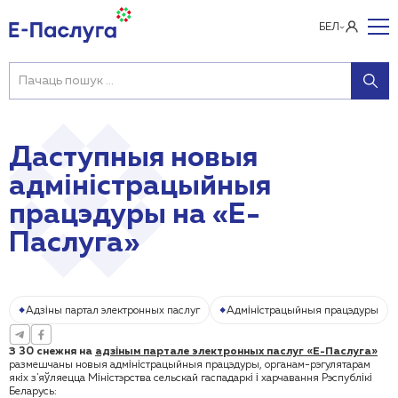
БЕЛ
Даступныя новыя
адміністрацыйныя
працэдуры на «Е-
Паслуга»
Адзіны партал электронных паслуг
Адміністрацыйныя працэдуры
З 30 снежня на
адзіным партале электронных паслуг «Е-Паслуга»
размешчаны новыя адміністрацыйныя працэдуры, органам-рэгулятарам
якіх з'яўляецца Міністэрства сельскай гаспадаркі і харчавання Рэспублікі
Беларусь: