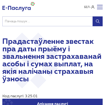
БЕЛ
Прадастаўленне звестак
пра даты прыёму і
звальнення застрахаванай
асобы і сумах выплат, на
якія налiчаны страхавыя
ўзносы
Код паслугі: 3.25.01
Апісанне паслугі