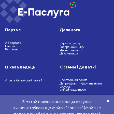
Партал
Дапамога
Аб партале
Карыстальніку
Навіны
Распрацоўшчыку
Кантакты
Частыя пытанні
Дакументацыя
Цікава ведаць
Сістэмы і дадаткі
Электронная пошта
Аплата банкаўскай картай
Дзяржаўныя інфармацыйныя
рэсурсы
unified-data-model
З мэтай паляпшэння працы рэсурса
https://nces.by
info@nces.by
выкарыстоўваюцца файлы "cookies" (файлы з
©2026 Рэспубліканскае унітарнае прадпрыемства "Нацыянальны цэнтр