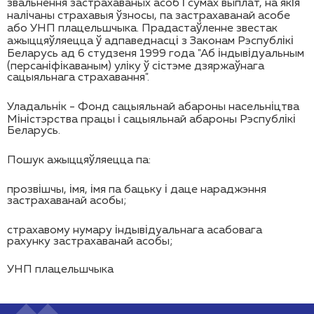
звальнення застрахаваных асоб і сумах выплат, на якія
налічаны страхавыя ўзносы, па застрахаванай асобе
або УНП плацельшчыка. Прадастаўленне звестак
ажыццяўляецца ў адпаведнасці з Законам Рэспублікі
Беларусь ад 6 студзеня 1999 года "Аб індывідуальным
(персаніфікаваным) уліку ў сістэме дзяржаўнага
сацыяльнага страхавання".
Уладальнік - Фонд сацыяльнай абароны насельніцтва
Міністэрства працы і сацыяльнай абароны Рэспублікі
Беларусь.
Пошук ажыццяўляецца па:
прозвішчы, імя, імя па бацьку і даце нараджэння
застрахаванай асобы;
страхавому нумару індывідуальнага асабовага
рахунку застрахаванай асобы;
УНП плацельшчыка