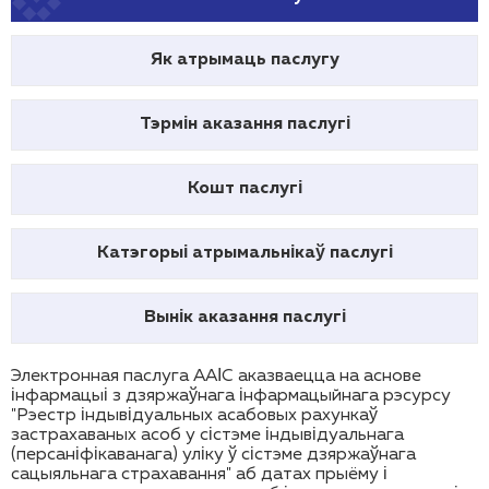
Як атрымаць паслугу
Тэрмін аказання паслугі
Кошт паслугі
Катэгорыі атрымальнікаў паслугі
Вынік аказання паслугі
Электронная паслуга ААІС аказваецца на аснове
інфармацыі з дзяржаўнага інфармацыйнага рэсурсу
"Рэестр індывідуальных асабовых рахункаў
застрахаваных асоб у сістэме індывідуальнага
(персаніфікаванага) уліку ў сістэме дзяржаўнага
сацыяльнага страхавання" аб датах прыёму і