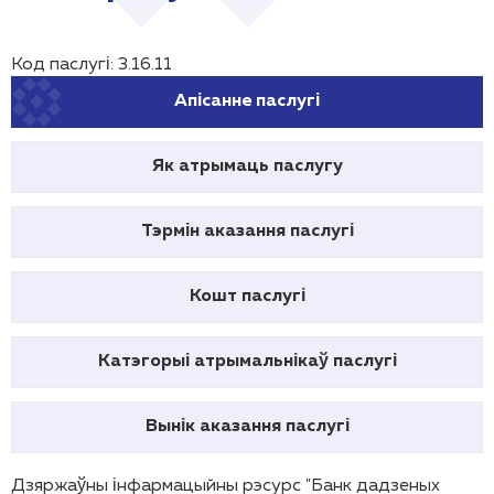
Код паслугі: 3.16.11
Апісанне паслугі
Як атрымаць паслугу
Тэрмін аказання паслугі
Кошт паслугі
Катэгорыі атрымальнікаў паслугі
Вынік аказання паслугі
Дзяржаўны інфармацыйны рэсурс "Банк дадзеных