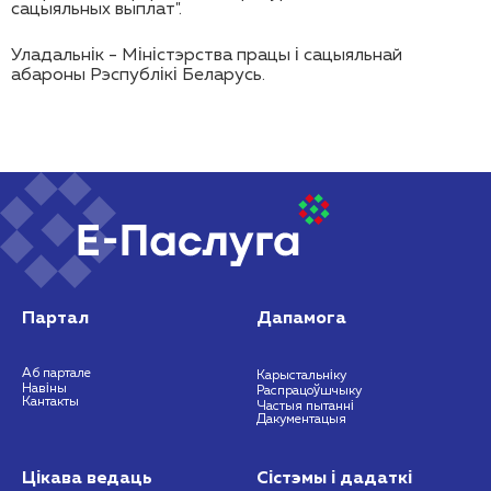
сацыяльных выплат".
Уладальнік - Міністэрства працы і сацыяльнай
абароны Рэспублікі Беларусь.
Партал
Дапамога
Аб партале
Карыстальніку
Навіны
Распрацоўшчыку
Кантакты
Частыя пытанні
Дакументацыя
Цікава ведаць
Сістэмы і дадаткі