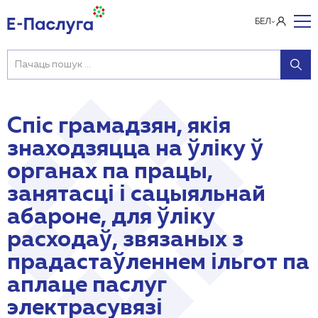
БЕЛ
Спіс грамадзян, якія
знаходзяцца на ўліку ў
органах па працы,
занятасці і сацыяльнай
абароне, для ўліку
расходаў, звязаных з
прадастаўленнем ільгот па
аплаце паслуг
электрасувязі