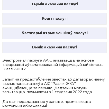
Тэрмін аказання паслугі
Кошт паслугі
Катэгорыі атрымальнікаў паслугі
Вынік аказання паслугі
Электронная паслуга ААІС аказваецца на аснове
інфармацыі аўтаматызаванай інфармацыйнай сістэмы
"Разлік-ЖКУ".
Запыт на прадастаўленне звестак аб дагаворах найму
жылых памяшканняў з АІС "Разлік-ЖКУ"
ажыццяўляецца за перыяд. Дадзеныя могуць
запытвацца, пачынаючы з 1 студзеня 2022 года
Да дат, перададзеных у запыце, прымяняюцца
наступныя абмежаванні: