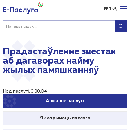
БЕЛ
Прадастаўленне звестак
аб дагаворах найму
жылых памяшканняў
Код паслугі: 3.38.04
Апісанне паслугі
Як атрымаць паслугу