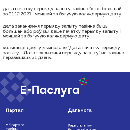
дата пачатку перыяду запыту павінна быць большай
за 31.12.2021 і меншай за бягучую каляндарную дату;
дата заканчэння перыяду запыту павінна быць
большай або роўнай даце пачатку перыяду запыту і
меншай за бягучую каляндарную дату;
колькасць дзён у дыяпазоне "Дата пачатку перыяду
запыту - Дата заканчэння перыяду запыту" не павінна
перавышаць 31 дзень.
Партал
Дапамога
Аб партале
Карыстальніку
Навіны
Распрацоўшчыку