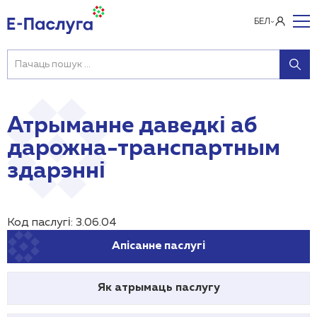
БЕЛ
Атрыманне даведкі аб
дарожна-транспартным
здарэнні
Код паслугі: 3.06.04
Апісанне паслугі
Як атрымаць паслугу