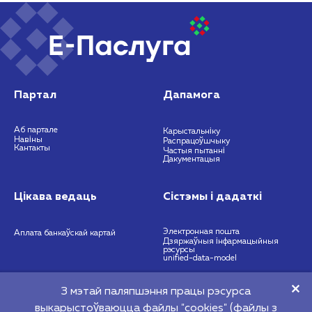
Партал
Дапамога
Аб партале
Карыстальніку
Навіны
Распрацоўшчыку
Кантакты
Частыя пытанні
Дакументацыя
Цікава ведаць
Сістэмы і дадаткі
Электронная пошта
Аплата банкаўскай картай
Дзяржаўныя інфармацыйныя
рэсурсы
unified-data-model
З мэтай паляпшэння працы рэсурса
https://nces.by
info@nces.by
выкарыстоўваюцца файлы "cookies" (файлы з