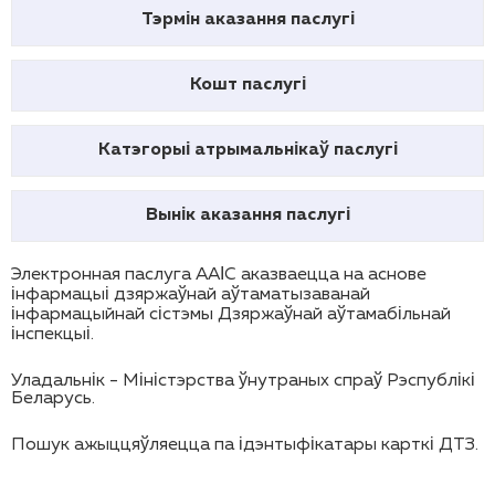
Тэрмін аказання паслугі
Кошт паслугі
Катэгорыі атрымальнікаў паслугі
Вынік аказання паслугі
Электронная паслуга ААІС аказваецца на аснове
інфармацыі дзяржаўнай аўтаматызаванай
інфармацыйнай сістэмы Дзяржаўнай аўтамабільнай
інспекцыі.
Уладальнік - Міністэрства ўнутраных спраў Рэспублікі
Беларусь.
Пошук ажыццяўляецца па ідэнтыфікатары карткі ДТЗ.