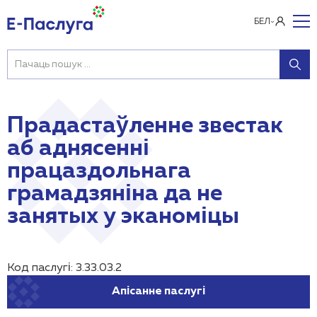
БЕЛ
Прадастаўленне звестак
аб аднясенні
працаздольнага
грамадзяніна да не
занятых у эканоміцы
Код паслугі: 3.33.03.2
Апісанне паслугі