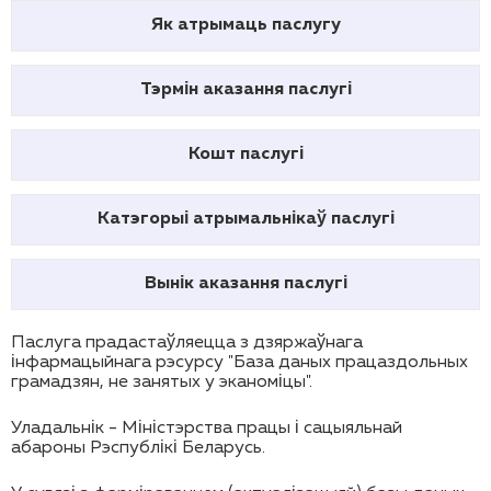
Як атрымаць паслугу
Тэрмін аказання паслугі
Кошт паслугі
Катэгорыі атрымальнікаў паслугі
Вынік аказання паслугі
Паслуга прадастаўляецца з дзяржаўнага
інфармацыйнага рэсурсу "База даных працаздольных
грамадзян, не занятых у эканоміцы".
Уладальнік - Міністэрства працы і сацыяльнай
абароны Рэспублікі Беларусь
.