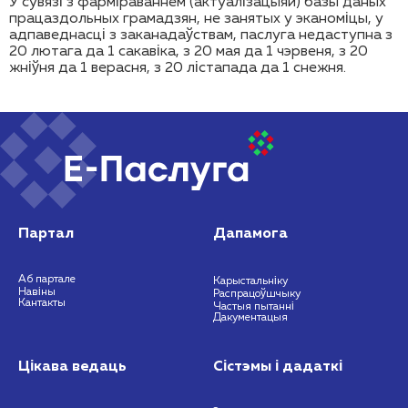
У сувязі з фарміраваннем (актуалізацыяй) базы даных
працаздольных грамадзян, не занятых у эканоміцы, у
адпаведнасці з заканадаўствам, паслуга недаступна
з
20 лютага да 1 сакавіка, з 20 мая да 1 чэрвеня, з 20
жніўня да 1 верасня, з 20 лістапада да 1 снежня.
Партал
Дапамога
Аб партале
Карыстальніку
Навіны
Распрацоўшчыку
Кантакты
Частыя пытанні
Дакументацыя
Цікава ведаць
Сістэмы і дадаткі