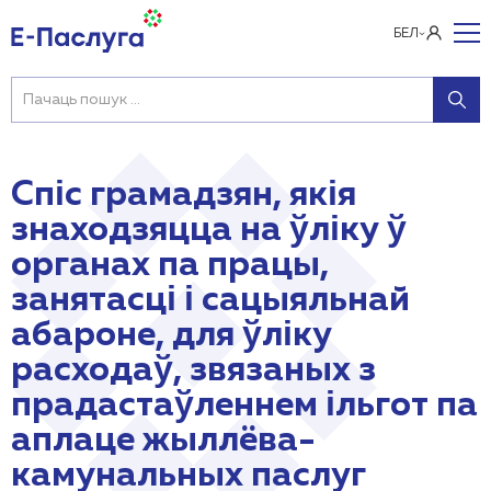
БЕЛ
Спіс грамадзян, якія
знаходзяцца на ўліку ў
органах па працы,
занятасці і сацыяльнай
абароне, для ўліку
расходаў, звязаных з
прадастаўленнем ільгот па
аплаце жыллёва-
камунальных паслуг