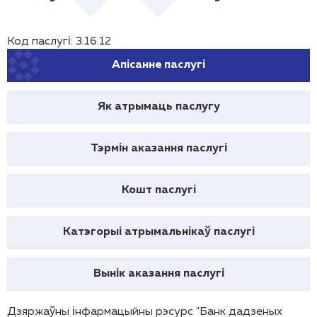
Код паслугі: 3.16.12
Апісанне паслугі
Як атрымаць паслугу
Тэрмін аказання паслугі
Кошт паслугі
Катэгорыі атрымальнікаў паслугі
Вынік аказання паслугі
Дзяржаўны інфармацыйны рэсурс "Банк дадзеных