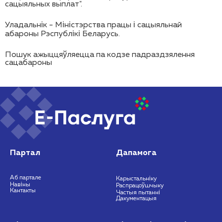
сацыяльных выплат".
Уладальнік - Міністэрства працы і сацыяльнай
абароны Рэспублікі Беларусь.
Пошук ажыццяўляецца па кодзе падраздзялення
сацабароны
Партал
Дапамога
Аб партале
Карыстальніку
Навіны
Распрацоўшчыку
Кантакты
Частыя пытанні
Дакументацыя