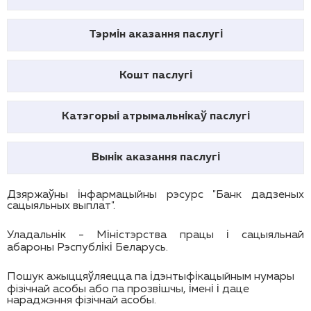
Тэрмін аказання паслугі
Кошт паслугі
Катэгорыі атрымальнікаў паслугі
Вынік аказання паслугі
Дзяржаўны інфармацыйны рэсурс "Банк дадзеных
сацыяльных выплат".
Уладальнік - Міністэрства працы і сацыяльнай
абароны Рэспублікі Беларусь.
Пошук ажыццяўляецца па ідэнтыфікацыйным нумары
фiзiчнай асобы або па прозвішчы, імені і даце
нараджэння фiзiчнай асобы.