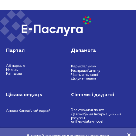
Партал
Дапамога
Аб партале
Карыстальніку
Навіны
Распрацоўшчыку
Кантакты
Частыя пытанні
Дакументацыя
Цікава ведаць
Сістэмы і дадаткі
Электронная пошта
Аплата банкаўскай картай
Дзяржаўныя інфармацыйныя
рэсурсы
unified-data-model