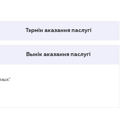
Тэрмін аказання паслугі
Вынік аказання паслугі
ных".