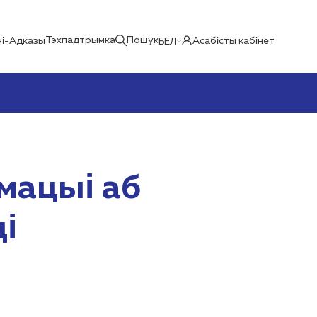
Тэхпадтрымка
Пошук
і-Адказы
Асабісты кабінет
БЕЛ
мацыі аб
і