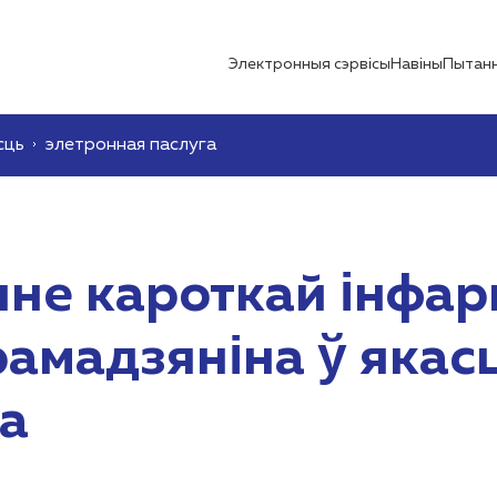
Электронныя сэрвісы
Навіны
Пытанн
сць
элетронная паслуга
не кароткай інфар
рамадзяніна ў якасц
а