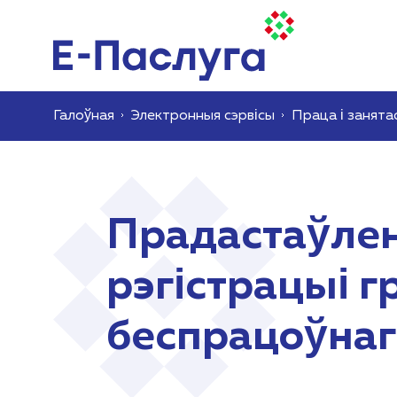
Галоўная
Электронныя сэрвісы
Праца і занята
Прадастаўлен
рэгістрацыі г
беспрацоўнаг