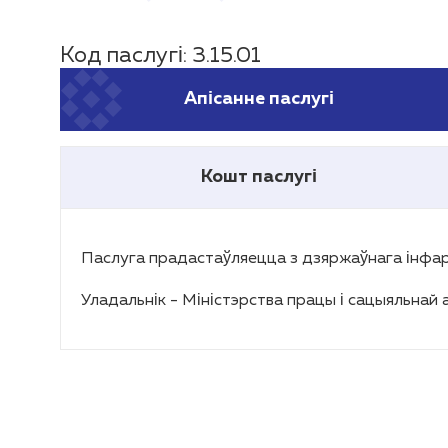
Код паслугі: 3.15.01
Апісанне паслугі
Кошт паслугі
Паслуга прадастаўляецца з дзяржаўнага інфарм
Уладальнік - Міністэрства працы і сацыяльнай 