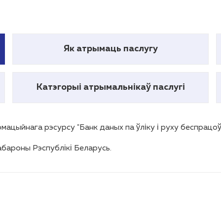
Як атрымаць паслугу
Катэгорыі атрымальнікаў паслугі
ацыйнага рэсурсу "Банк даных па ўліку і руху беспрацоў
абароны Рэспублікі Беларусь.