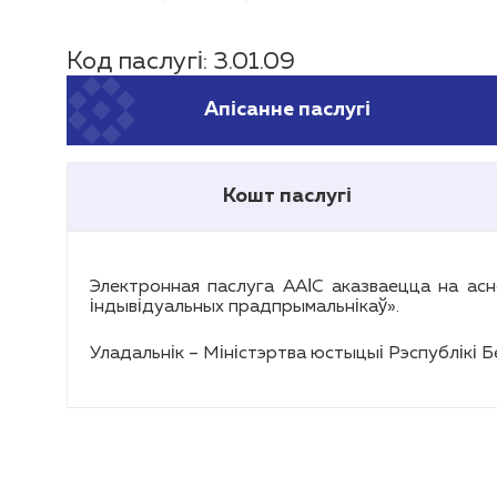
Код паслугі: 3.01.09
Апісанне паслугі
Кошт паслугі
Электронная паслуга ААІС аказваецца на ас
індывідуальных прадпрымальнікаў».
Уладальнік – Міністэртва юстыцыі Рэспублікі Б