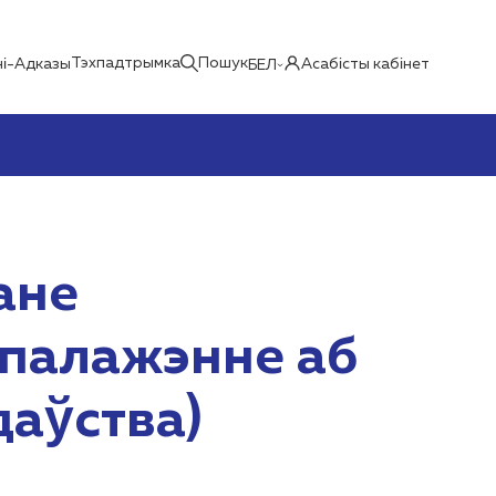
Тэхпадтрымка
Пошук
і-Адказы
Асабісты кабінет
БЕЛ
ане
 палажэнне аб
даўства)