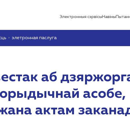
Электронныя сэрвісы
Навіны
Пытанн
сць
элетронная паслуга
естак аб дзяржорг
юрыдычнай асобе,
жана актам закана