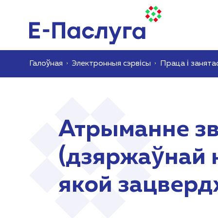
Галоўная
Электронныя сэрвісы
Праца і занята
Атрыманне зв
(дзяржаўнай 
якой зацверд