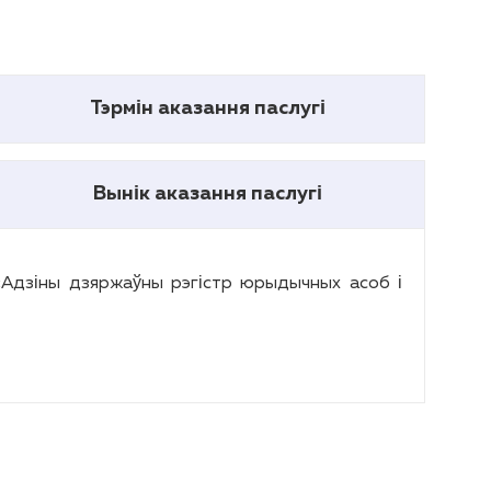
Тэрмін аказання паслугі
Вынік аказання паслугі
«Адзіны дзяржаўны рэгістр юрыдычных асоб і