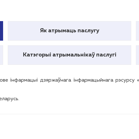
Як атрымаць паслугу
Катэгорыі атрымальнікаў паслугі
нове інфармацыі дзяржаўнага інфармацыйнага рэсурсу 
еларусь.