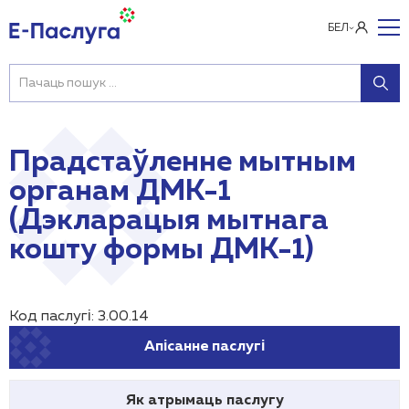
БЕЛ
Прадстаўленне мытным
органам ДМК-1
(Дэкларацыя мытнага
кошту формы ДМК-1)
Код паслугі: 3.00.14
Апісанне паслугі
Як атрымаць паслугу