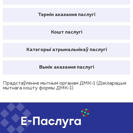
Тэрмін аказання паслугі
Кошт паслугі
Катэгорыі атрымальнікаў паслугі
Вынік аказання паслугі
Прадстаўленне мытным органам ДМК-1 (Дэкларацыя
мытнага кошту формы ДМК-1)