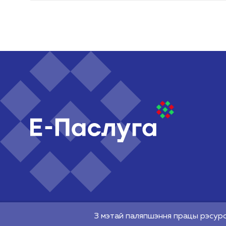
©2026 Рэспубліканскае унітарнае прадпрыемства "Нац
электронных паслуг" 220140 г. Мінск, вул. Прытыцкага, 6
З мэтай паляпшэння працы рэсурс