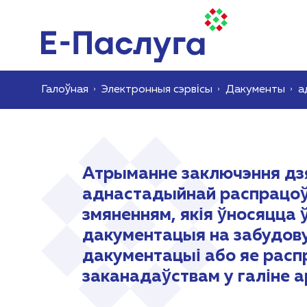
Галоўная
Электронныя сэрвісы
Дакументы
а
Атрыманне заключэння дзя
аднастадыйнай распрацоўц
змяненням, якія ўносяцца 
дакументацыя на забудову
дакументацыі або яе распр
заканадаўствам у галіне а