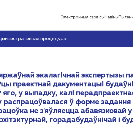
Электронныя сэрвісы
Навіны
Пытанн
дминистративная процедура
ржаўнай экалагічнай экспертызы па
ы праектнай дакументацыі будаўніч
ў яго, у выпадку, калі перадпраектн
 распрацоўвалася ў форме задання 
ацоўка не з'яўляецца абавязковай у
рхітэктурнай, горадабудаўнічай і бу