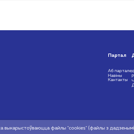
Партал
Аб партале
К
Навіны
Кантакты
Ч
ыянальны цэнтр
4
а выкарыстоўваюцца файлы "cookies" (файлы з дадзенымі 