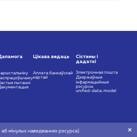
Дапамога
Цікава ведаць
Сістэмы і
дадаткі
Электронная пошта
арыстальніку
Аплата банкаўскай
картай
Дзяржаўныя
Распрацоўшчыку
інфармацыйныя
астыя пытанні
рэсурсы
Дакументацыя
unified-data-model
https://nces.by
info@nces.by
аб мінулых наведваннях рэсурса).