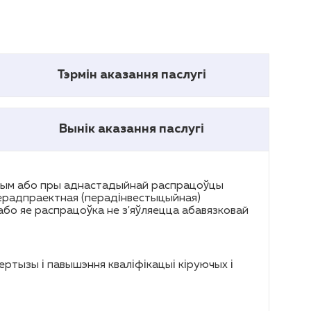
Тэрмін аказання паслугі
Вынік аказання паслугі
рным або пры аднастадыйнай распрацоўцы
 перадпраектная (перадінвестыцыйная)
бо яе распрацоўка не з'яўляецца абавязковай
ртызы і павышэння кваліфікацыі кіруючых і