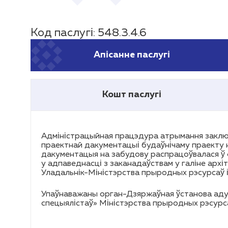
Код паслугі: 548.3.4.6
Апісанне паслугі
Кошт паслугі
Адміністрацыйная працэдура атрымання заклю
праектнай дакументацыі будаўнічаму праекту на
дакументацыя на забудову распрацоўвалася ў 
у адпаведнасці з заканадаўствам у галіне архі
Уладальнік-Міністэрства прыродных рэсурсаў 
Упаўнаважаны орган-Дзяржаўная ўстанова адука
спецыялістаў» Міністэрства прыродных рэсурс