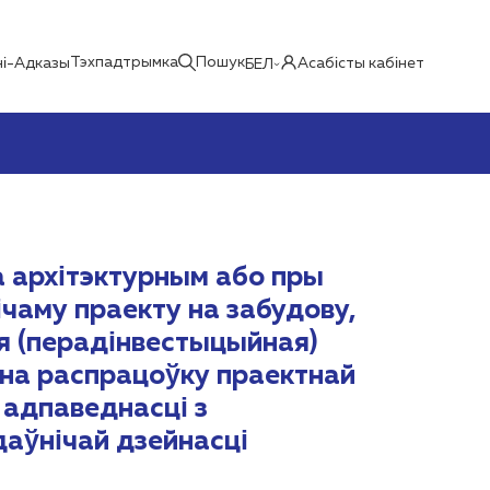
Тэхпадтрымка
Пошук
і-Адказы
Асабісты кабінет
БЕЛ
 архітэктурным або пры
аму праекту на забудову,
ая (перадінвестыцыйная)
на распрацоўку праектнай
 адпаведнасці з
даўнічай дзейнасці