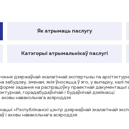
Як атрымаць паслугу
Катэгорыі атрымальнікаў паслугі
чэння дзяржаўнай экалагічнай экспертызы па архітэкту
 забудову, зменам, якія ўносяцца ў яго, у выпадку, калі
форме задання на распрацоўку праектнай дакументацыі а
тэктурнай, горадабудаўнічай і будаўнічай дзейнасці
і аховы навакольнага асяроддзя
цыі «Рэспубліканскі цэнтр дзяржаўнай экалагічнай экспе
аў і аховы навакольнага асяроддзя