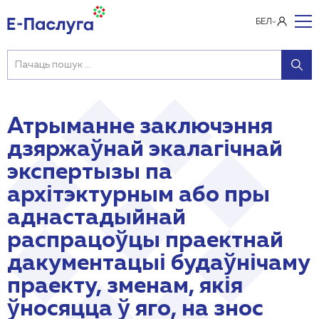
БЕЛ
Атрыманне заключэння
дзяржаўнай экалагічнай
экспертызы па
архітэктурным або пры
аднастадыйнай
распрацоўцы праектнай
дакументацыі будаўнічаму
праекту, зменам, якія
ўносяцца ў яго, на знос