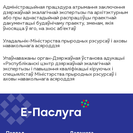
Адміністрацыйная працэдура атрымання заключэння
дзяржаўнай экалагічнай экспертызы па архітэктурным
або пры аднастадыйнай распрацоўцы праектнай
дакументацыі будаўнічаму праекту, зменам, якія
ўносяцца ў яго, на знос аб'ектаў
Уладальнік-Міністэрства прыродных рэсурсаў і аховы
навакольнага асяроддзя
Упаўнаважаны орган-Дзяржаўная ўстанова адукацыі
«Рэспубліканскі цэнтр дзяржаўнай экалагічнай
экспертызы і павышэння кваліфікацыі кіруючых і
спецыялістаў Міністэрства прыродных рэсурсаў і
аховы навакольнага асяроддзя