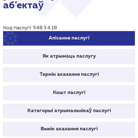
аб'ектаў
Код паслугі: 548.3.4.18
Апісанне паслугі
Як атрымаць паслугу
Тэрмін аказання паслугі
Кошт паслугі
Катэгорыі атрымальнікаў паслугі
Вынік аказання паслугі