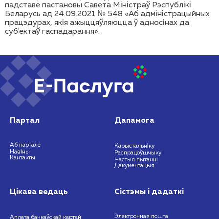
падставе пастановы Савета Міністраў Рэспублікі
Беларусь ад 24.09.2021 № 548 «Аб адміністрацыйных
працэдурах, якія ажыццяўляюцца ў адносінах да
суб'ектаў гаспадарання».
Партал
Дапамога
Аб партале
Карыстальніку
Навіны
Распрацоўшчыку
Кантакты
Частыя пытанні
Дакументацыя
Цікава ведаць
Сістэмы і дадаткі
Электронная пошта
Аплата банкаўскай картай