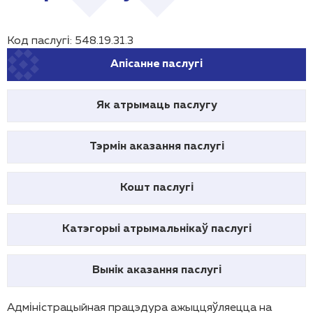
Код паслугі: 548.19.31.3
Апісанне паслугі
Як атрымаць паслугу
Тэрмін аказання паслугі
Кошт паслугі
Катэгорыі атрымальнікаў паслугі
Вынік аказання паслугі
Адміністрацыйная працэдура ажыццяўляецца на