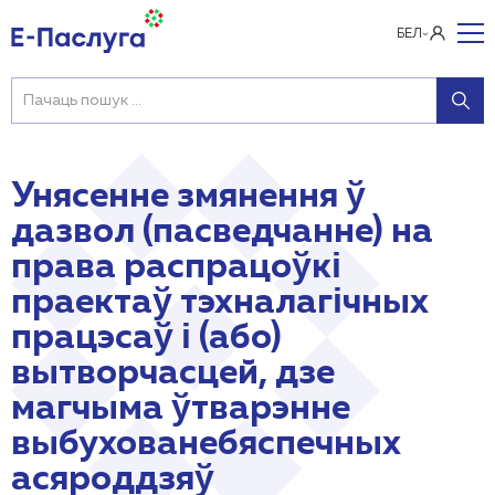
БЕЛ
Унясенне змянення ў
дазвол (пасведчанне) на
права распрацоўкі
праектаў тэхналагічных
працэсаў і (або)
вытворчасцей, дзе
магчыма ўтварэнне
выбухованебяспечных
асяроддзяў