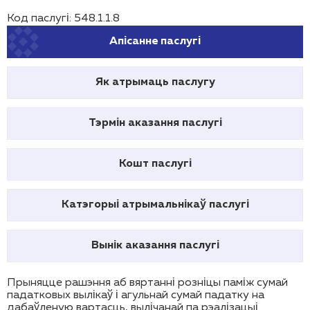
Код паслугі: 548.1.1.8
Апісанне паслугі
Як атрымаць паслугу
Тэрмін аказання паслугі
Кошт паслугі
Катэгорыі атрымальнікаў паслугі
Вынік аказання паслугі
Прыняцце рашэння аб вяртанні розніцы паміж сумай
падатковых вылікаў і агульнай сумай падатку на
дабаўленую вартасць, вылічанай па рэалізацыі