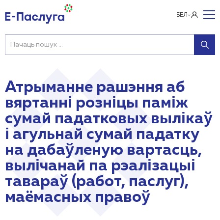
БЕЛ
Атрыманне рашэння аб
вяртанні розніцы паміж
сумай падатковых вылікаў
і агульнай сумай падатку
на дабаўленую вартасць,
вылічанай па рэалізацыі
тавараў (работ, паслуг),
маёмасных правоў