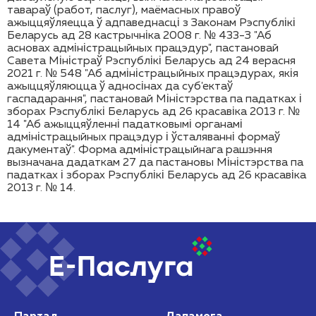
тавараў (работ, паслуг), маёмасных правоў
ажыццяўляецца ў адпаведнасці з Законам Рэспублікі
Беларусь ад 28 кастрычніка 2008 г. № 433-З "Аб
асновах адміністрацыйных працэдур", пастановай
Савета Міністраў Рэспублікі Беларусь ад 24 верасня
2021 г. № 548 "Аб адміністрацыйных працэдурах, якія
ажыццяўляюцца ў адносінах да суб'ектаў
гаспадарання", пастановай Міністэрства па падатках і
зборах Рэспублікі Беларусь ад 26 красавіка 2013 г. №
14 "Аб ажыццяўленні падатковымі органамі
адміністрацыйных працэдур і ўсталяванні формаў
дакументаў". Форма адміністрацыйнага рашэння
вызначана дадаткам 27 да пастановы Міністэрства па
падатках і зборах Рэспублікі Беларусь ад 26 красавіка
2013 г. № 14.