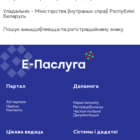
Уладальнік - Міністэрства ўнутраных спраў Рэспублікі
Беларусь.
Пошук ажыццяўляецца па рэгістрацыйнаму знаку.
Партал
Дапамога
Аб партале
Карыстальніку
Навіны
Распрацоўшчыку
Кантакты
Частыя пытанні
Дакументацыя
Цікава ведаць
Сістэмы і дадаткі