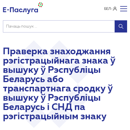
БЕЛ
Праверка знаходжання
рэгістрацыйнага знака ў
вышуку ў Рэспубліцы
Беларусь або
транспартнага сродку ў
вышуку ў Рэспубліцы
Беларусь і СНД па
рэгістрацыйным знаку