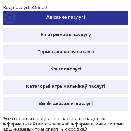
Код паслугі: 3.59.02
Апісанне паслугі
Як атрымаць паслугу
Тэрмін аказання паслугі
Кошт паслугі
Катэгорыі атрымальнікаў паслугі
Вынік аказання паслугі
Электронная паслуга аказваецца на падставе
інфармацыі аўтаматызаванай інфармацыйнай сістэмы
адшукваемых транспартных сродкаў.